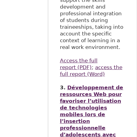
support the skills
development and
professional integration
of students during
traineeships, taking into
account the specific
context of learning in a
real work environment.
Access the full
report (PDF)
;
access the
full report (Word)
3.
Développement de
ressources Web pour
favoriser l’utilisation
de technologies
mobiles lors de
l’insertion
professionnelle
d’adolescents avec