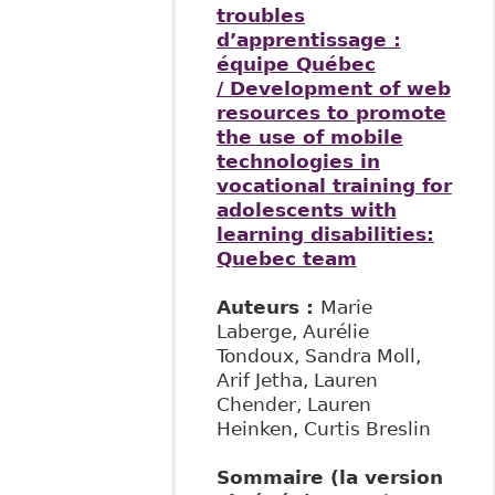
troubles
d’apprentissage :
équipe Québec
/ Development of web
resources to promote
the use of mobile
technologies in
vocational training for
adolescents with
learning disabilities:
Quebec team
Auteurs :
Marie
Laberge, Aurélie
Tondoux, Sandra Moll,
Arif Jetha, Lauren
Chender, Lauren
Heinken, Curtis Breslin
Sommaire (la version