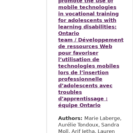
promote the use of
mobile technologies
in vocational training
for adolescents with
learning disabilities:
Ontario
team / Développement
de ressources Web
pour favoriser
l’utilisation de
technologies mobiles
lors de l’insertion
professionnelle
d’adolescents avec
troubles
d’apprentissage :
équipe Ontario
Authors:
Marie Laberge,
Aurélie Tondoux, Sandra
Moll, Arif Jetha, Lauren