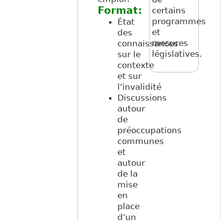
Format:
certains
programmes
État
et
des
mesures
connaissances
législatives.
sur le
contexte
et sur
l’invalidité
Discussions
autour
de
préoccupations
communes
et
autour
de la
mise
en
place
d’un