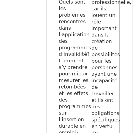
Quels sont
professionnelle,
les
car ils
problèmes
jouent un
rencontrés
rôle
dans
important
l’application
dans la
des
création
programmes
de
d’invalidité?
possibilités
Comment
pour les
s’y prendre
personnes
pour mieux
ayant une
mesurer les
incapacité
retombées
de
et les effets
travailler
des
et ils ont
programmes
des
sur
obligations
l’insertion
spécifiques
durable en
en vertu
emploi?
de