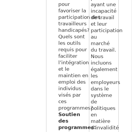
pour
ayant une
favoriser la
incapacité
participation des
de travail
travailleurs
et leur
handicapés?
participation
Quels sont
au
les outils
marché
requis pour
du travail.
faciliter
Nous
l’intégration
incluons
et le
également
maintien en
les
emploi des
employeurs
individus
dans le
visés par
système
ces
de
programmes?
politiques
Soutien
en
des
matière
programmes:
d’invalidité