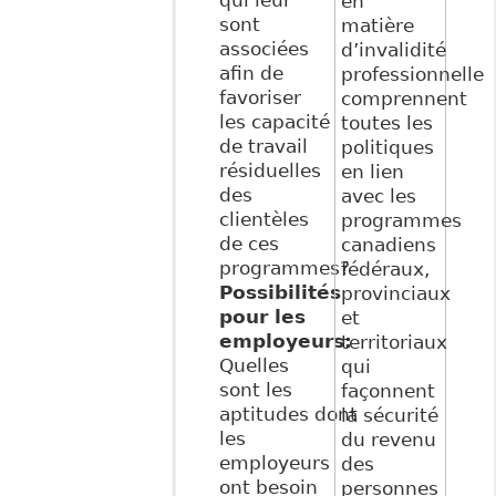
en
sont
matière
associées
d’invalidité
afin de
professionnelle
favoriser
comprennent
les capacité
toutes les
de travail
politiques
résiduelles
en lien
des
avec les
clientèles
programmes
de ces
canadiens
programmes?
fédéraux,
Possibilités
provinciaux
pour les
et
employeurs:
territoriaux
Quelles
qui
sont les
façonnent
aptitudes dont
la sécurité
les
du revenu
employeurs
des
ont besoin
personnes