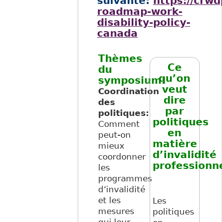
suivante:
https://crwd
roadmap-work-
disability-policy-
canada
Thèmes
Ce
du
qu’on
symposium:
veut
Coordination
dire
des
par
politiques:
politiques
Comment
en
peut-on
matière
mieux
d’invalidité
coordonner
professionn
les
programmes
d’invalidité
et les
Les
mesures
politiques
qui leur