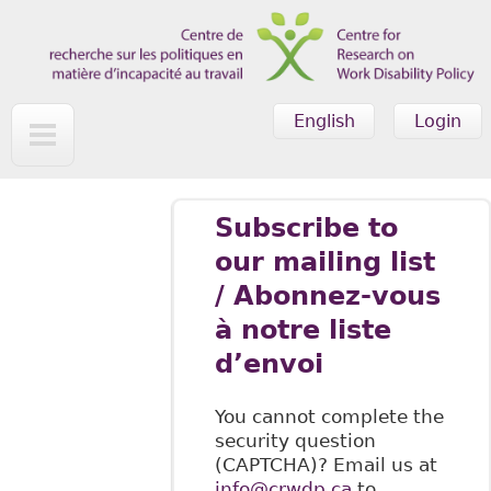
Skip to main content
English
Login
Subscribe to
our mailing list
/ Abonnez-vous
à notre liste
d’envoi
You cannot complete the
security question
(CAPTCHA)? Email us at
info@crwdp.ca
to