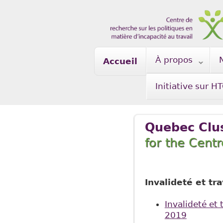
Skip to main content
À propos
Accueil
Initiative sur H
Quebec Clu
for the Cent
Invalideté et tr
Invalideté et 
2019