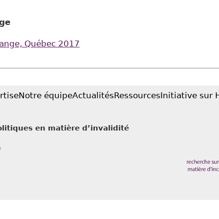
nge
hange, Québec 2017
rtise
Notre équipe
Actualités
Ressources
Initiative sur
litiques en matière d’invalidité
0