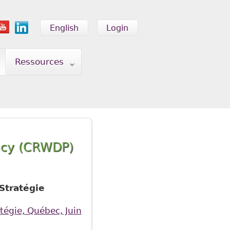
English
Login
Ressources
licy (CRWDP)
 Stratégie
atégie, Québec, Juin