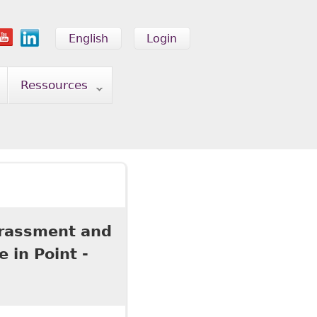
English
Login
Ressources
arassment and
 in Point -
ssment and Discrimination under the Human Rights