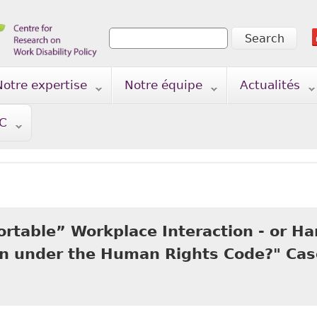
Search
Search form
Notre expertise
Notre équipe
Actualités
TC
rtable” Workplace Interaction - or H
on under the Human Rights Code?" Case
An “Uncomfortable” Workplace Interaction - or Hara