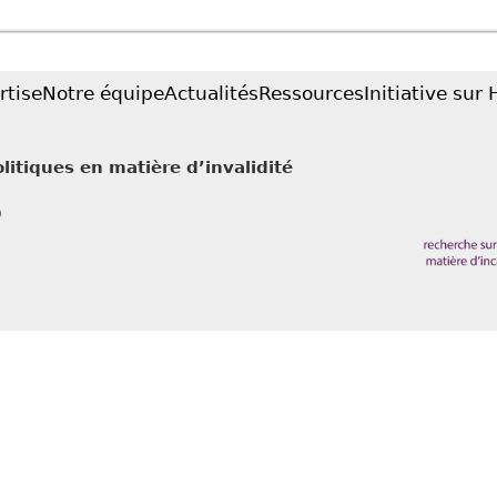
Case in Point - Hicks Morely
rtise
Notre équipe
Actualités
Ressources
Initiative sur
litiques en matière d’invalidité
0