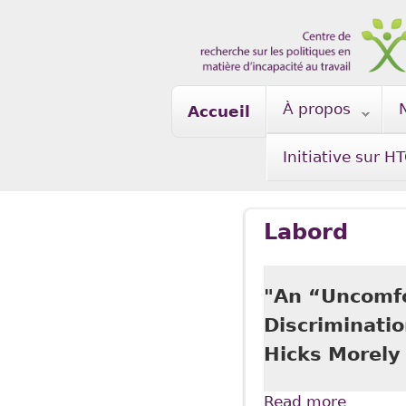
Skip to main content
À propos
Accueil
Initiative sur H
Labord
"An “Uncomfo
Discriminati
Hicks Morely
Read more
about "