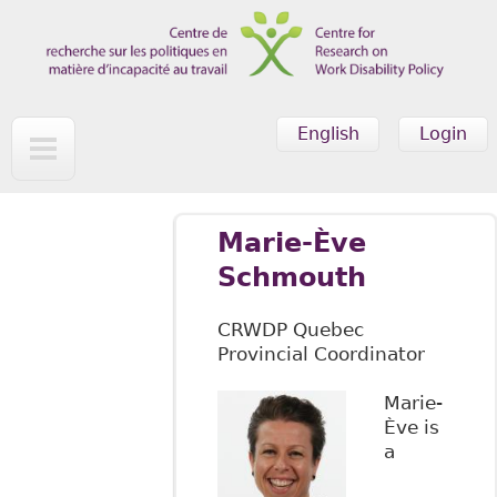
Skip to main content
English
Login
Marie-Ève
Schmouth
CRWDP Quebec
Provincial Coordinator
Marie-
Ève is
a