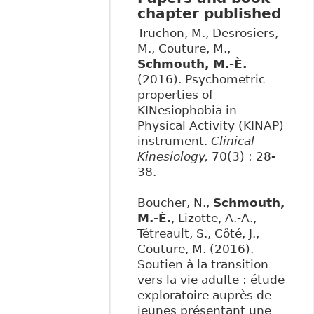
chapter published
Truchon, M., Desrosiers,
M., Couture, M.,
Schmouth, M.-È.
(2016). Psychometric
properties of
KINesiophobia in
Physical Activity (KINAP)
instrument.
Clinical
Kinesiology,
70(3) : 28-
38.
Boucher, N.,
Schmouth,
M.-È.
, Lizotte, A.-A.,
Tétreault, S., Côté, J.,
Couture, M. (2016).
Soutien à la transition
vers la vie adulte : étude
exploratoire auprès de
jeunes présentant une