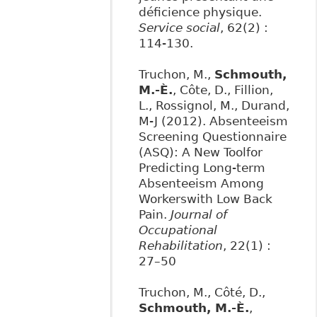
déficience physique.
Service social
, 62(2) :
114-130.
Truchon, M.,
Schmouth,
M.-È.
, Côte, D., Fillion,
L., Rossignol, M., Durand,
M-J (2012). Absenteeism
Screening Questionnaire
(ASQ): A New Toolfor
Predicting Long-term
Absenteeism Among
Workerswith Low Back
Pain.
Journal of
Occupational
Rehabilitation
, 22(1) :
27–50
Truchon, M., Côté, D.,
Schmouth, M.-È.
,