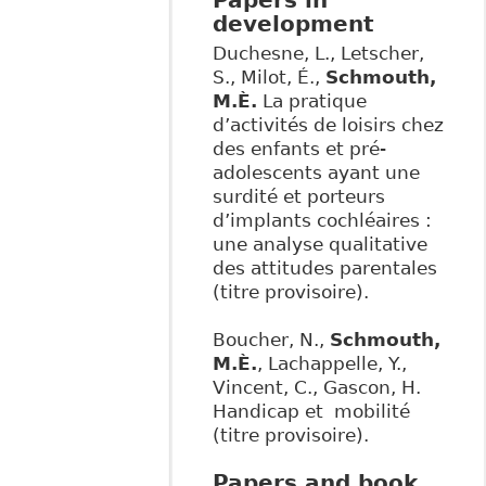
Papers in
development
Duchesne, L., Letscher,
S., Milot, É.,
Schmouth,
M.È.
La pratique
d’activités de loisirs chez
des enfants et pré-
adolescents ayant une
surdité et porteurs
d’implants cochléaires :
une analyse qualitative
des attitudes parentales
(titre provisoire).
Boucher, N.,
Schmouth,
M.È.
, Lachappelle, Y.,
Vincent, C., Gascon, H.
Handicap et mobilité
(titre provisoire).
Papers and book