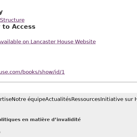
y
Structure
 to Access
Available on Lancaster House Website
ouse.com/books/show/id/1
rtise
Notre équipe
Actualités
Ressources
Initiative sur
litiques en matière d’invalidité
0