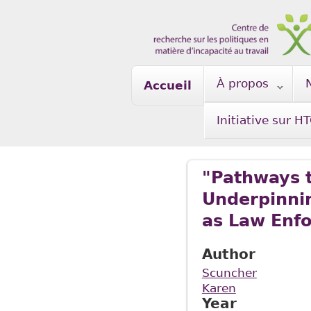
Skip to main content
À propos
Accueil
Initiative sur H
"Pathways t
Underpinni
as Law Enf
Author
Scuncher
Karen
Year