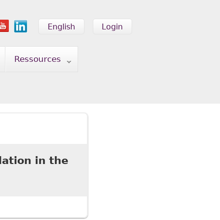
English
Login
Ressources
ation in the
tion in the Workplace" 59 (2d) SCLR 381