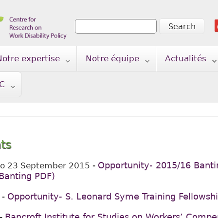
Search
Search form
Notre expertise
Notre équipe
Actualités
TC
ts
Opportunity- 2015/16 Banti
to
23 September 2015
-
(Banting PDF)
Opportunity- S. Leonard Syme Training Fellowsh
-
Bancroft Institute for Studies on Workers’ Comp
-