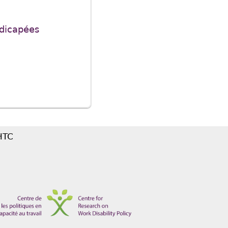
ndicapées
 HTC