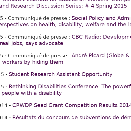
y and Research Discussion Series: # 4 Spring 2015
Social Policy and Admi
15
- Communiqué de presse :
rspectives on health, disability, welfare and the 
CBC Radio: Developme
15
- Communiqué de presse :
real jobs, says advocate
André Picard (Globe & 
15
- Communiqué de presse :
d workers by hiding them
Student Research Assistant Opportunity
15
-
Rethinking Disabilities Conference: The powe
15
-
 people with a disability
CRWDP Seed Grant Competition Results 201
014
-
Résultats du concours de subventions de dé
014
-