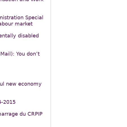
nistration Special
labour market
ntally disabled
Mail): You don’t
rful new economy
4-2015
marrage du CRPIP