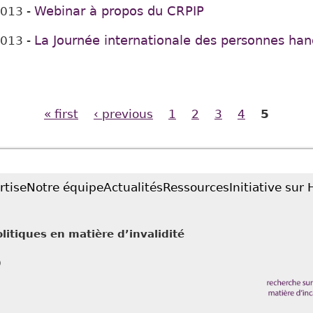
Webinar à propos du CRPIP
2013
-
La Journée internationale des personnes ha
2013
-
« first
‹ previous
1
2
3
4
5
rtise
Notre équipe
Actualités
Ressources
Initiative sur
litiques en matière d’invalidité
0