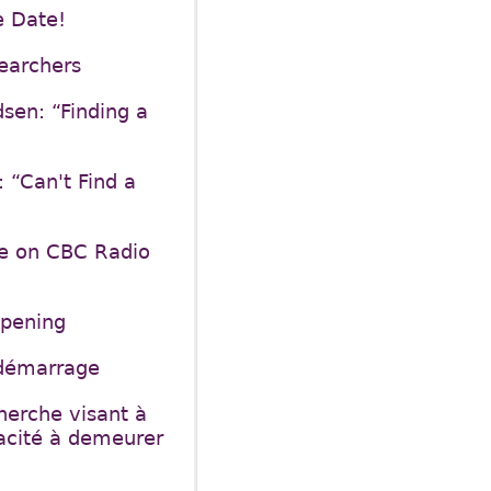
e Date!
earchers
sen: “Finding a
 “Can't Find a
ue on CBC Radio
Opening
 démarrage
erche visant à
pacité à demeurer