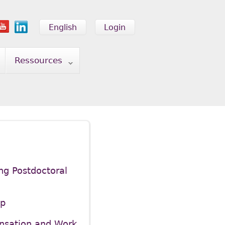
English
Login
Ressources
ng Postdoctoral
ip
ensation and Work