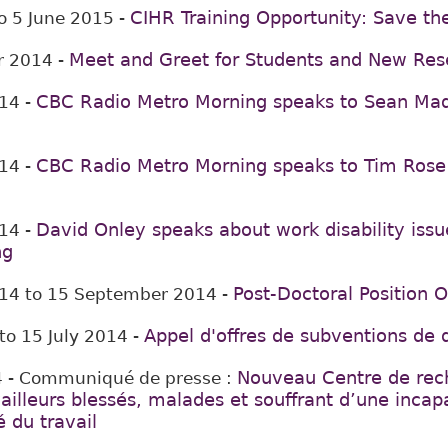
CIHR Training Opportunity: Save th
o
5 June 2015
-
Meet and Greet for Students and New Res
r 2014
-
CBC Radio Metro Morning speaks to Sean Mad
014
-
CBC Radio Metro Morning speaks to Tim Rose:
014
-
David Onley speaks about work disability iss
014
-
ng
Post-Doctoral Position 
014
to
15 September 2014
-
Appel d'offres de subventions de
to
15 July 2014
-
Nouveau Centre de rech
4
- Communiqué de presse :
vailleurs blessés, malades et souffrant d’une inca
 du travail