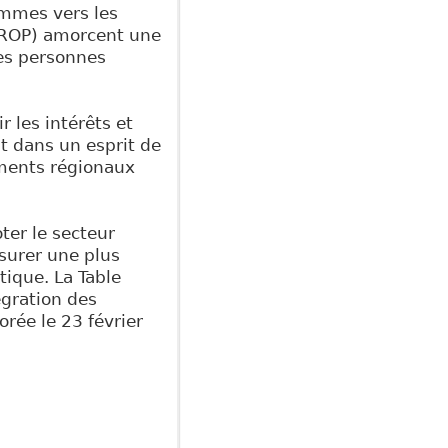
ammes vers les
(ROP) amorcent une
des personnes
 les intérêts et
ut dans un esprit de
ements régionaux
ter le secteur
surer une plus
tique. La Table
égration des
orée le 23 février