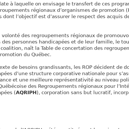
date à laquelle on envisage le transfert de ces progr
egroupements régionaux d’organismes de promotion 
s dont l’objectif est d’assurer le respect des acquis 
a volonté des regroupements régionaux de promouvoir
s des personnes handicapées et de leur famille, le to
 coalition, naît la Table de concertation des regroup
promotion du Québec.
exte de besoins grandissants, les ROP décident de do
pées d’une structure corporative nationale pour s’as
nce et une meilleure représentativité au niveau poli
e Québécoise des Regroupements régionaux pour l’Int
pées (
AQRIPH
), corporation sans but lucratif, incorp