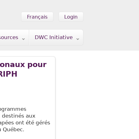
Français
Login
sources
DWC Initiative
ionaux pour
RIPH
rogrammes
destinés aux
pées ont été gérés
u Québec.