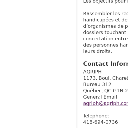
Les objectifs pour
Rassembler les r
handicapées et de 
d’organismes de pr
dossiers touchant 
concertation entre
des personnes hand
leurs droits.
Contact Info
AQRIPH
1173, Boul. Chare
Bureau 312
Québec
,
QC
G1N 
General Email:
aqriph@aqriph.c
Telephone:
418-694-0736