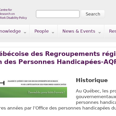
Search
Search form
nowledge
People
News & Events
Re
uébécoise des Regroupements rég
ion des Personnes Handicapées-AQ
Historique
Au Québec, les p
gouvernementaux 
personnes handica
ères années par l’Office des personnes handicapées d