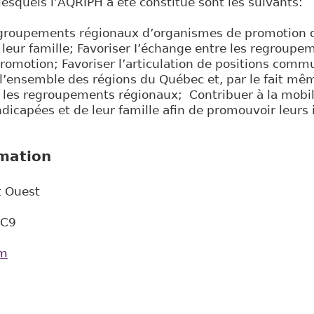
 lesquels l’AQRIPH a été constitué sont les suivants:
egroupements régionaux d’organismes de promotion 
leur famille; Favoriser I’échange entre les regroup
omotion; Favoriser l’articulation de positions comm
l’ensemble des régions du Québec et, par le fait mêm
 les regroupements régionaux; Contribuer à la mobil
icapées et de leur famille afin de promouvoir leurs 
rmation
t Ouest
2C9
om