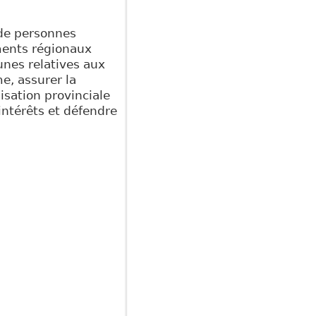
de personnes
ements régionaux
unes relatives aux
e, assurer la
isation provinciale
intérêts et défendre