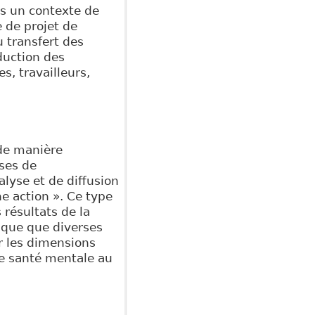
ns un contexte de
 de projet de
 transfert des
duction des
s, travailleurs,
 de manière
ases de
lyse et de diffusion
he action ». Ce type
 résultats de la
ique que diverses
r les dimensions
de santé mentale au