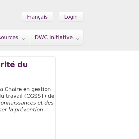
Français
Login
sources
DWC Initiative
rité du
la Chaire en gestion
 du travail (CGSST) de
connaissances et des
ser la prévention