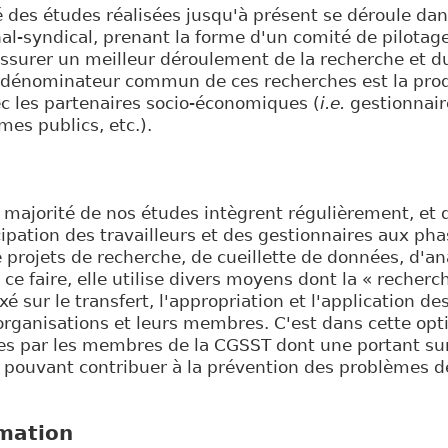
 des études réalisées jusqu'à présent se déroule da
al-syndical, prenant la forme d'un comité de pilotage
assurer un meilleur déroulement de la recherche et du
 dénominateur commun de ces recherches est la pro
c les partenaires socio-économiques (
i.e.
gestionnaire
mes publics, etc.).
e majorité de nos études intègrent régulièrement, et
cipation des travailleurs et des gestionnaires aux ph
rojets de recherche, de cueillette de données, d'ana
 ce faire, elle utilise divers moyens dont la « recherc
é sur le transfert, l'appropriation et l'application des
organisations et leurs membres. C'est dans cette opt
s par les membres de la CGSST dont une portant su
s pouvant contribuer à la prévention des problèmes 
rmation