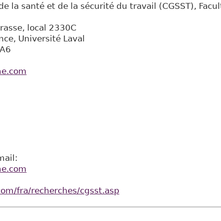
de la santé et de la sécurité du travail (CGSST), Facu
rrasse, local 2330C
ince, Université Laval
0A6
me.com
ail:
me.com
com/fra/recherches/cgsst.asp