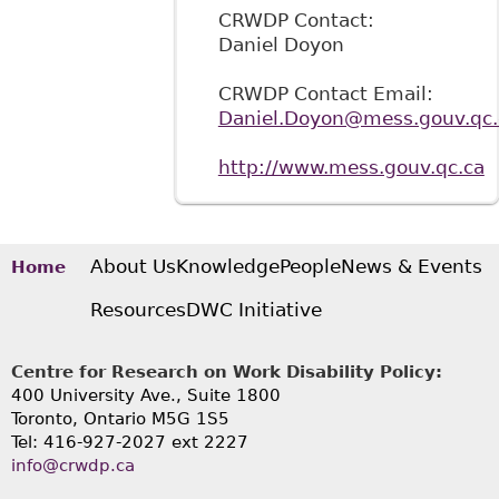
CRWDP Contact:
Daniel Doyon
CRWDP Contact Email:
Daniel.Doyon@mess.gouv.qc.
http://www.mess.gouv.qc.ca
About Us
Knowledge
People
News & Events
Home
Resources
DWC Initiative
Centre for Research on Work Disability Policy:
400 University Ave., Suite 1800
Toronto, Ontario M5G 1S5
Tel: 416-927-2027 ext 2227
info@crwdp.ca