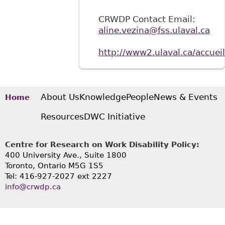
CRWDP Contact Email:
aline.vezina@fss.ulaval.ca
http://www2.ulaval.ca/accuei
About Us
Knowledge
People
News & Events
Home
Resources
DWC Initiative
Centre for Research on Work Disability Policy:
400 University Ave., Suite 1800
Toronto, Ontario M5G 1S5
Tel: 416-927-2027 ext 2227
info@crwdp.ca