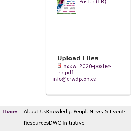
Poster (FR)
Upload Files
naaw_2020-poster-
en.pdf
info@crwdp.on.ca
About Us
Knowledge
People
News & Events
Home
Resources
DWC Initiative