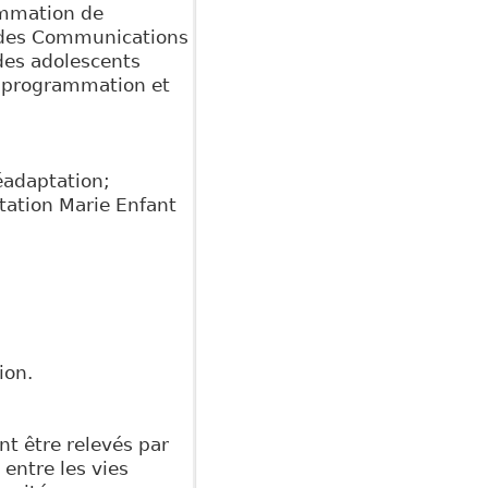
ammation de
et des Communications
des adolescents
la programmation et
éadaptation;
tation Marie Enfant
ion.
nt être relevés par
entre les vies