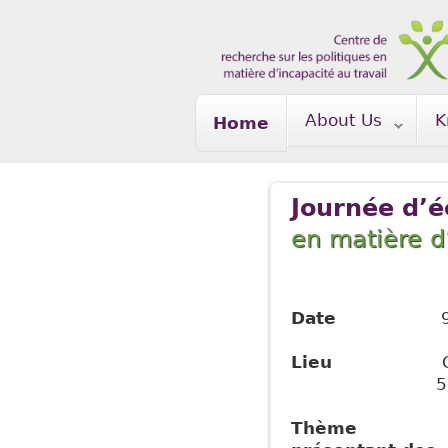
Skip to main content
About Us
K
Home
Journée d’é
en matière d’
Date
9h à 16h
Lieu
CIUSSS de
525, boul. Wi
Thème L’intég