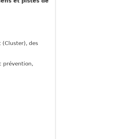
et pistes de
(Cluster), des
 : prévention,