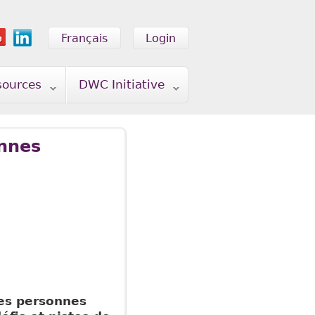
Français
Login
sources
DWC Initiative
ennes
s personnes