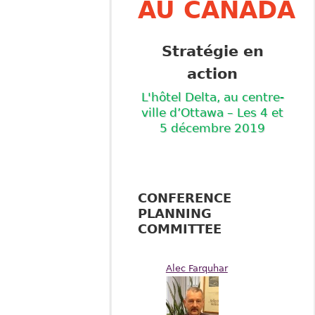
AU CANADA
Strat
égie en
action
L'hôtel Delta, au centre-
ville d’Ottawa
– Les 4 et
5 d
éce
mbre 2019
CONFERENCE
PLANNING
COMMITTEE
Alec Farquhar