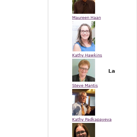
Maureen Haan
Kathy Hawkins
La
Steve Mantis
Kathy Padkapayeva