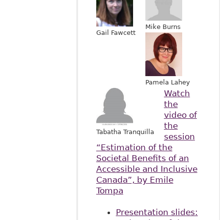
Mike Burns
Gail Fawcett
Pamela Lahey
Watch
the
video of
the
Tabatha Tranquilla
session
“Estimation of the
Societal Benefits of an
Accessible and Inclusive
Canada”, by Emile
Tompa
Presentation slides: